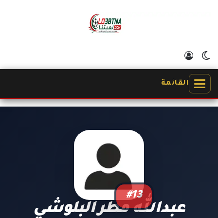
الوضع المظلم
تسجيل الدخول
القائمة
#13
عبدالله مطر البلوشي