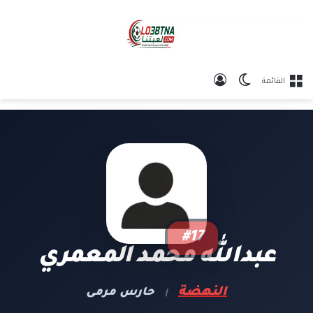
الوضع المظلم
تسجيل الدخول
القائمة
#17
عبدالله محمد المعمري
النهضة
حارس مرمى
|