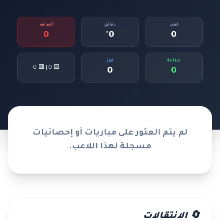
لعب
دقائق
أهداف
0
0'
0
صناعة
فوز
🟨 0 | 🟥 0
0
0
لم يتم العثور على مباريات أو إحصائيات
مسجلة لهذا اللاعب.
🔄 الانتقالات