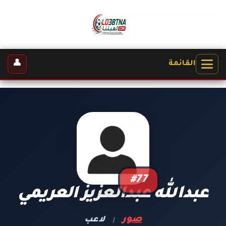
👤
القائمة
#77
عبدالله عبدالعزيز العريمي
صور
لاعب
|