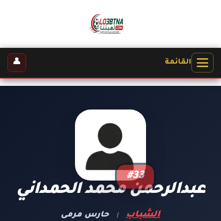
👤
القائمة
#33
عبدالرحمن محمد الحمداني
الشباب
حارس مرمى
|