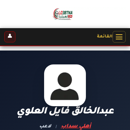
👤
القائمة
عبدالخالق فايل العلوي
أهلي سداب
لاعب
|