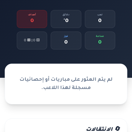
لعب
دقائق
أهداف
0
0'
0
صناعة
فوز
🟨 0 | 🟥 0
0
0
لم يتم العثور على مباريات أو إحصائيات
مسجلة لهذا اللاعب.
🔄 الانتقالات