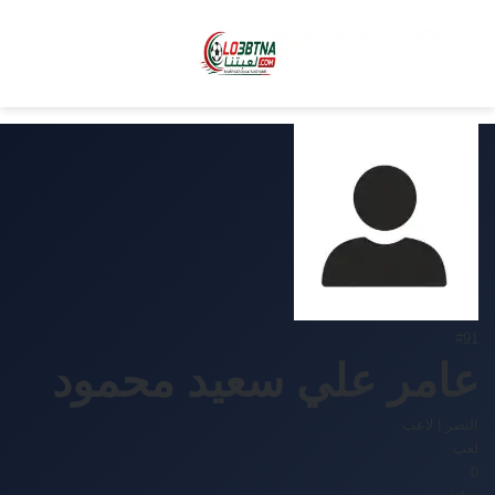
#91
عامر علي سعيد محمود
النصر
|
لاعب
لعب
0