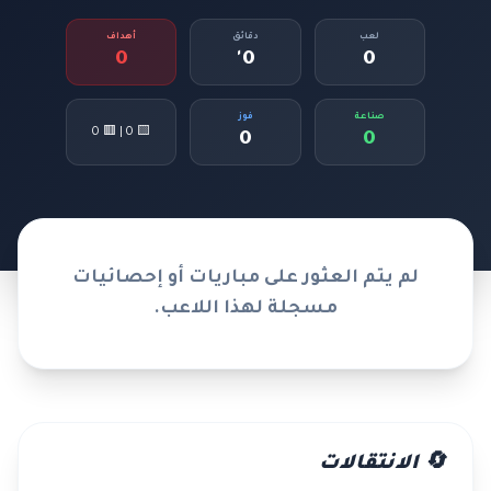
لعب
دقائق
أهداف
0
0'
0
صناعة
فوز
🟨 0 | 🟥 0
0
0
لم يتم العثور على مباريات أو إحصائيات
مسجلة لهذا اللاعب.
🔄 الانتقالات