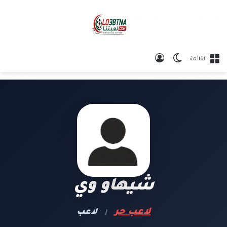
الوضع المظلم
تسجيل الدخول
القائمة
شيهاو وي
لاعب حر
لاعب
|