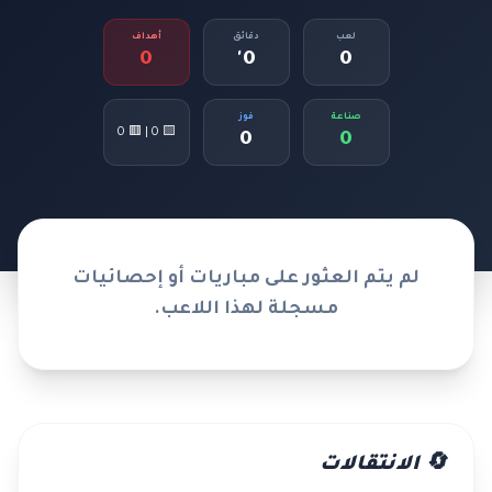
لعب
دقائق
أهداف
0
0'
0
صناعة
فوز
🟨 0 | 🟥 0
0
0
لم يتم العثور على مباريات أو إحصائيات
مسجلة لهذا اللاعب.
🔄 الانتقالات