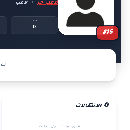
لاعب حر
لاعب
|
لعب
0
#15
لم 
🔄 الانتقالات
لا توجد بيانات سجل انتقالات.