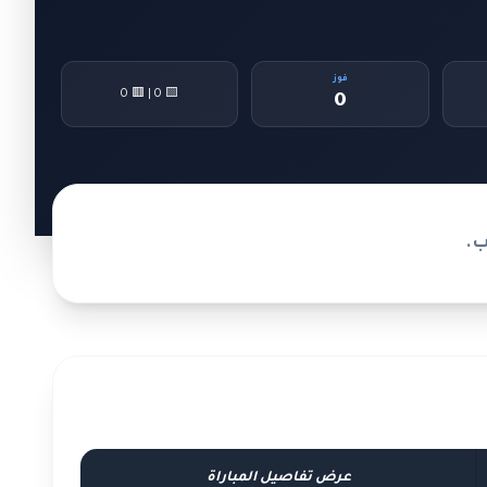
فوز
🟨 0 | 🟥 0
0
ب.
عرض تفاصيل المباراة