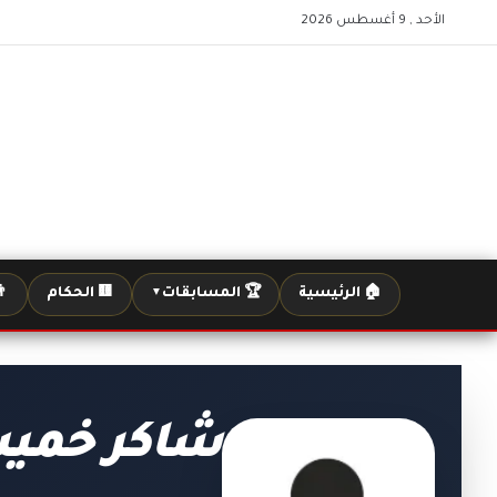
الأحد , 9 أغسطس 2026
🏠 الرئيسية
🏆 المسابقات
🟨 الحكام
👨
▼
شاكر خمي