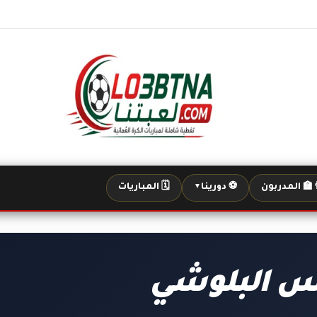
‍🏫 المدربون
⚽ دورينا
🗓️ المباريات
▼
س البلوشي