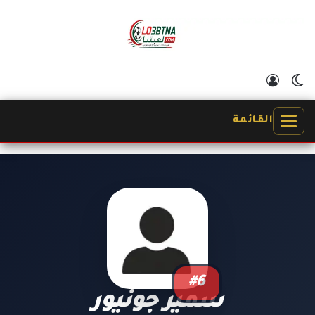
الوضع المظلم
تسجيل الدخول
القائمة
#6
سمير جونيور