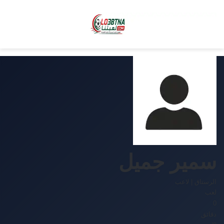
سمير جميل
الرستاق
|
لاعب
لعب
0
دقائق