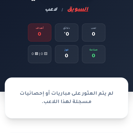
السويق
لاعب
|
لعب
دقائق
أهداف
0
0'
0
صناعة
فوز
🟨 0 | 🟥 0
0
0
لم يتم العثور على مباريات أو إحصائيات
مسجلة لهذا اللاعب.