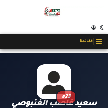
الوضع المظلم
تسجيل الدخول
القائمة
#23
سعيد غاصب الغنبوصي