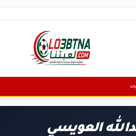
ات
الله العويسي