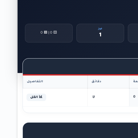
فوز
🟨 0 | 🟥 0
1
ة
دقائق
التفاصيل
0
0'
📊 الكل