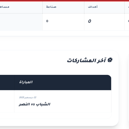
أهداف
صناعة
مساهم
0
0
⚽ آخر المشاركات
المباراة
22 ديسمبر 2025
الشباب vs النصر