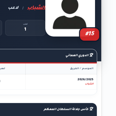
الشباب
لاعب
|
لعب
1
#15
🏆 الدوري العماني
الموسم / الفريق
لعب
2026/2025
1
الشباب
🏆 كأس جلالة السلطان المعظم