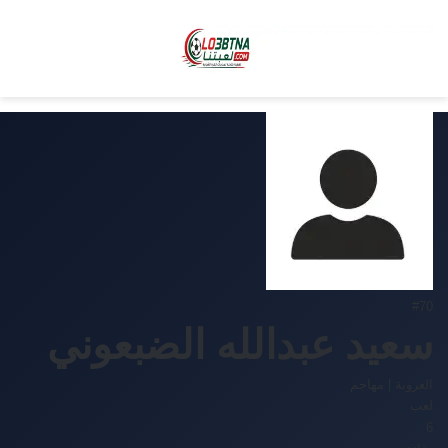
#70
سعيد عبدالله الضبعوني
العروبة
|
مهاجم
لعب
6