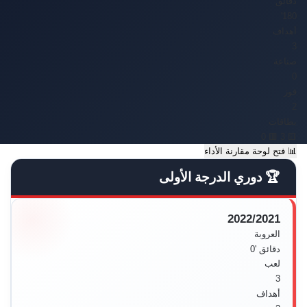
دقائق
180'
أهداف
3
صناعة
0
فوز
2
بطاقات
🟥 0
🟨 3
📊
فتح لوحة مقارنة الأداء
🏆 دوري الدرجة الأولى
2022/2021
العروبة
دقائق
'0
لعب
3
أهداف