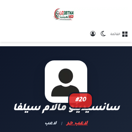
الوضع المظلم
تسجيل الدخول
القائمة
#20
سانسيدينو مالام سيلفا
لاعب حر
لاعب
|