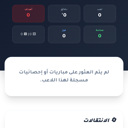
لعب
دقائق
أهداف
0
0'
0
صناعة
فوز
🟨 0 | 🟥 0
0
0
لم يتم العثور على مباريات أو إحصائيات
مسجلة لهذا اللاعب.
🔄 الانتقالات