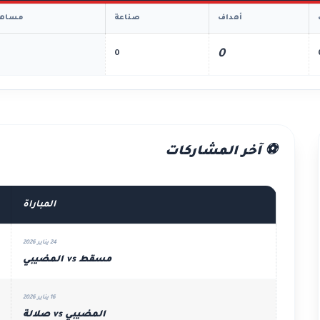
أهداف
صناعة
مساهم
0
0
⚽ آخر المشاركات
المباراة
24 يناير 2026
مسقط vs المضيبي
16 يناير 2026
المضيبي vs صلالة