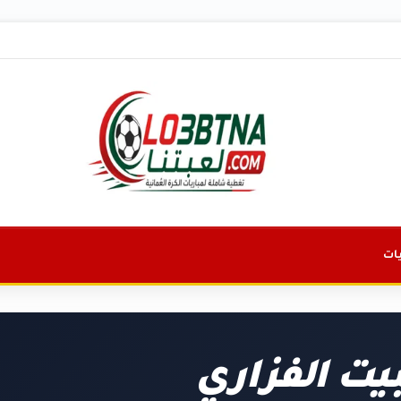
ات
ت الفزاري