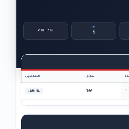
فوز
🟨 2 | 🟥 0
1
ة
دقائق
التفاصيل
0
360'
📊 الكل