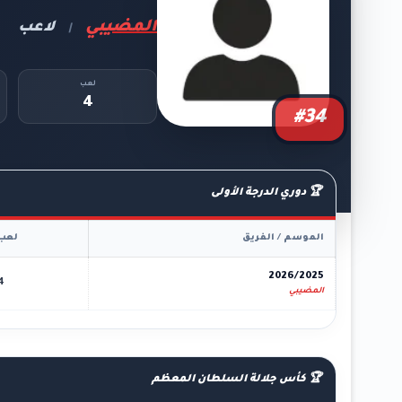
المضيبي
لاعب
|
لعب
4
#34
🏆 دوري الدرجة الأولى
الموسم / الفريق
لعب
2026/2025
4
المضيبي
🏆 كأس جلالة السلطان المعظم