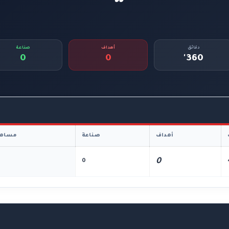
دقائق
أهداف
صناعة
0
0
360'
أهداف
صناعة
مساهم
0
0