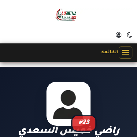
الوضع المظلم
تسجيل الدخول
القائمة
#23
راضي خميس السعدي