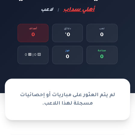
أهلي سداب
لاعب
|
لعب
دقائق
أهداف
0
0'
0
صناعة
فوز
🟨 0 | 🟥 0
0
0
لم يتم العثور على مباريات أو إحصائيات
مسجلة لهذا اللاعب.