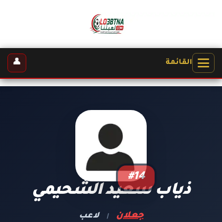
👤
القائمة
#14
ذياب سعيد الشحيمي
جعلان
لاعب
|