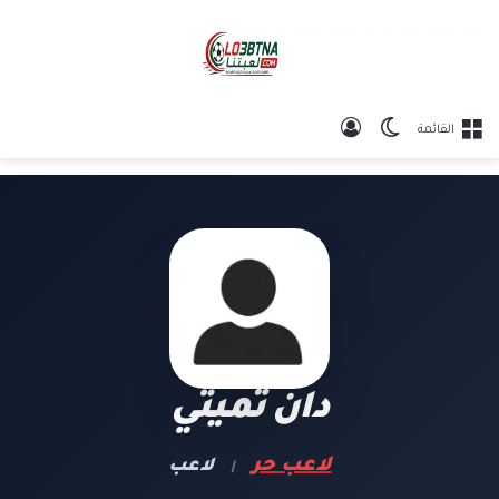
الوضع المظلم
تسجيل الدخول
القائمة
دان تميتي
لاعب حر
لاعب
|