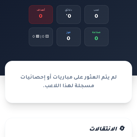
لعب
دقائق
أهداف
0
0'
0
صناعة
فوز
🟨 0 | 🟥 0
0
0
لم يتم العثور على مباريات أو إحصائيات
مسجلة لهذا اللاعب.
🔄 الانتقالات