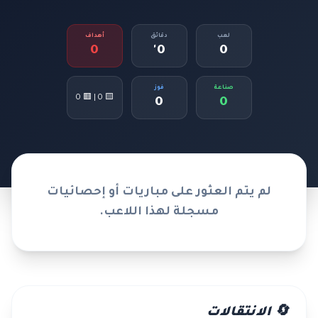
لعب
دقائق
أهداف
0
0'
0
صناعة
فوز
🟨 0 | 🟥 0
0
0
لم يتم العثور على مباريات أو إحصائيات
مسجلة لهذا اللاعب.
🔄 الانتقالات