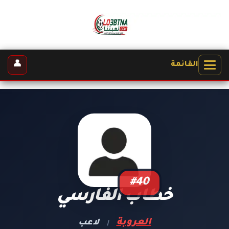
👤
القائمة
#40
خطاب الفارسي
العروبة
لاعب
|