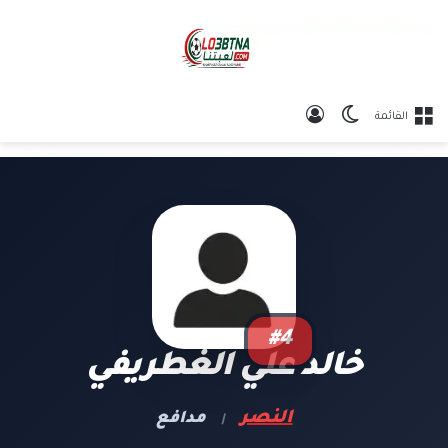
الوضع المظلم
تسجيل الدخول
القائمة
#4
خالد علي الغطريفي
النصر
مدافع
|