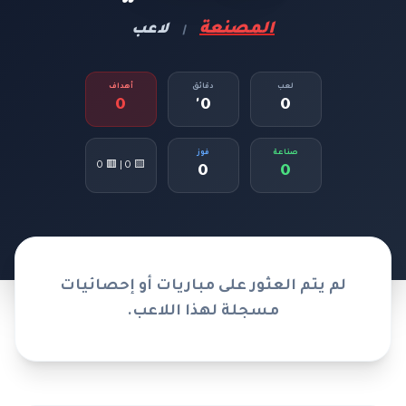
المصنعة
لاعب
|
لعب
دقائق
أهداف
0
0'
0
صناعة
فوز
🟨 0 | 🟥 0
0
0
لم يتم العثور على مباريات أو إحصائيات
مسجلة لهذا اللاعب.