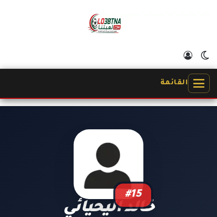
الوضع المظلم
تسجيل الدخول
القائمة
#15
خالد اليحيائي