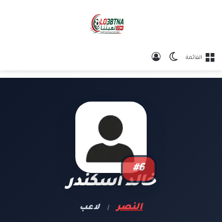
الوضع المظلم
تسجيل الدخول
القائمة
#6
خالد أسكندر
النصر
لاعب
|