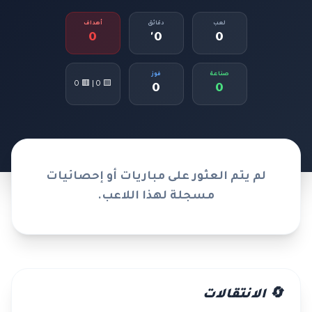
لعب
دقائق
أهداف
0
0'
0
صناعة
فوز
🟨 0 | 🟥 0
0
0
لم يتم العثور على مباريات أو إحصائيات
مسجلة لهذا اللاعب.
🔄 الانتقالات