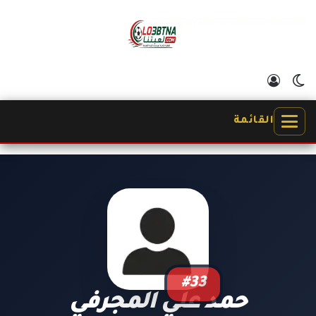
الوضع المظلم
تسجيل الدخول
القائمة
#33
حمد علي المجرفي