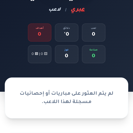
عبري
لاعب
|
لعب
دقائق
أهداف
0
0'
0
صناعة
فوز
🟨 0 | 🟥 0
0
0
لم يتم العثور على مباريات أو إحصائيات
مسجلة لهذا اللاعب.