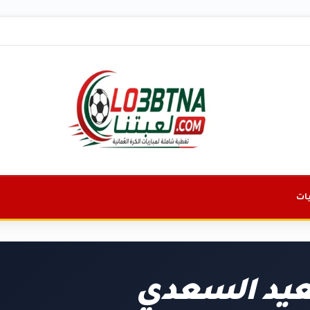
ات
د السعدي