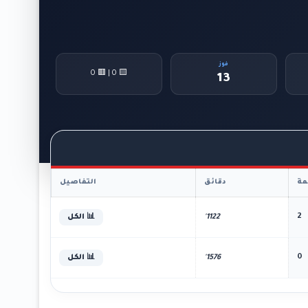
فوز
🟨 0 | 🟥 0
13
ة
دقائق
التفاصيل
2
1122'
📊 الكل
0
1576'
📊 الكل