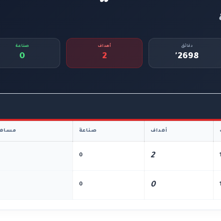
دقائق
أهداف
صناعة
0
2
2698'
أهداف
صناعة
مساهم
2
0
0
0