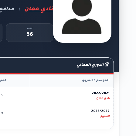
نادي عمان
مدافع
|
لعب
36
🏆 الدوري العماني
الموسم / الفريق
لعب
2022/2021
15
نادي عمان
2023/2022
19
السويق