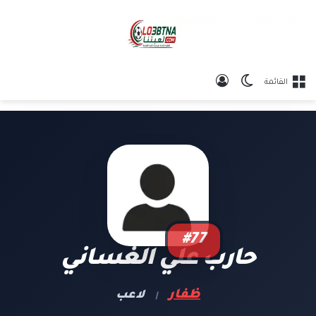
الوضع المظلم
تسجيل الدخول
القائمة
#77
حارب علي الغساني
ظفار
لاعب
|