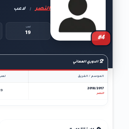
النصر
لاعب
|
لعب
19
#4
🏆 الدوري العماني
الموسم / الفريق
لعب
2018/2017
19
النصر