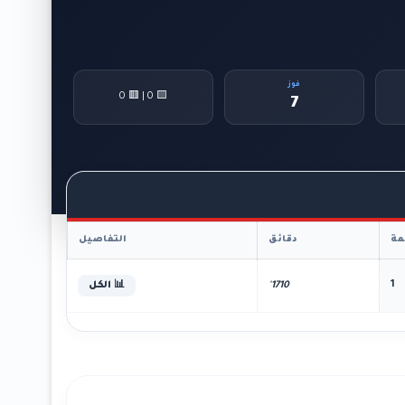
فوز
🟨 0 | 🟥 0
7
ة
دقائق
التفاصيل
1
1710'
📊 الكل