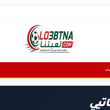
ات
تيي