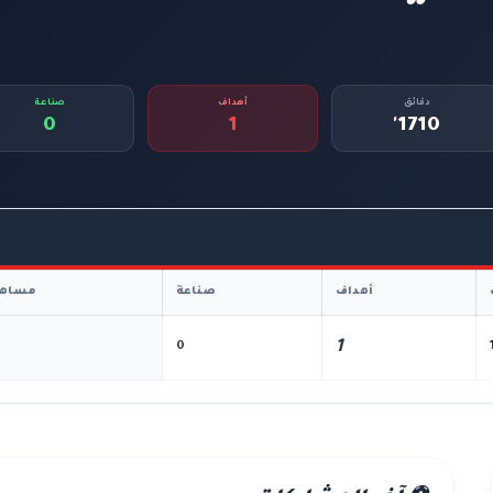
دقائق
أهداف
صناعة
0
1
1710'
أهداف
صناعة
مساهم
1
0