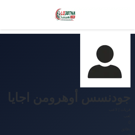
جودنسس أوهرومن اجايا
قريات
|
لاعب
لعب
0
دقائق