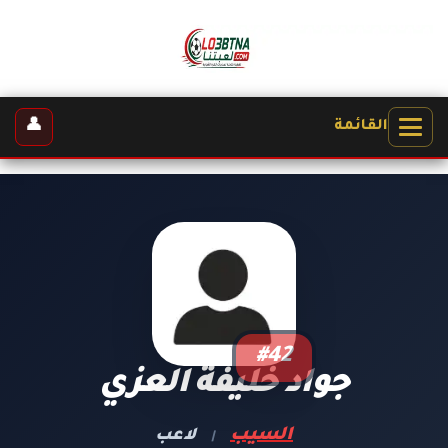
👤
القائمة
#42
جواد خليفة العزي
السيب
لاعب
|