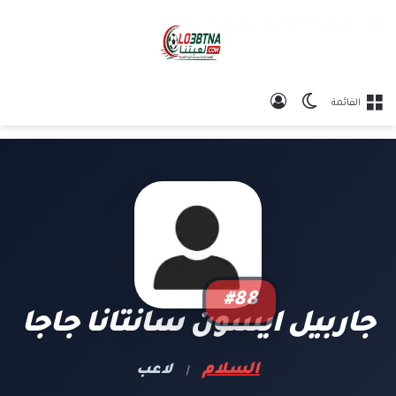
الوضع المظلم
تسجيل الدخول
القائمة
#88
جاربيل ايسون سانتانا جاجا
السلام
لاعب
|