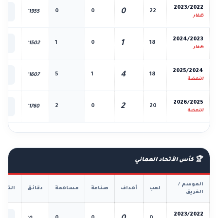
📊
2023/2022
0
0
0
22
1955'
الك
ظفار
📊
2024/2023
1
1
0
18
1502'
الك
ظفار
📊
2025/2024
4
5
1
18
1607'
الك
النهضة
📊
2026/2025
2
2
0
20
1760'
الك
النهضة
🏆 كأس الأتحاد العماني
الموسم /
لعب
أهداف
صناعة
مساهمة
دقائق
التفا
الفريق
📊
2023/2022