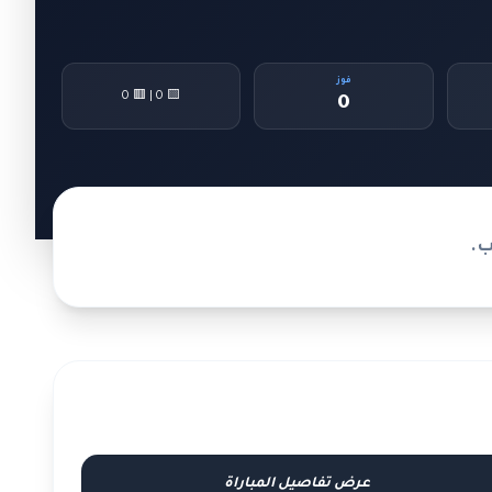
فوز
🟨 0 | 🟥 0
0
ب.
عرض تفاصيل المباراة