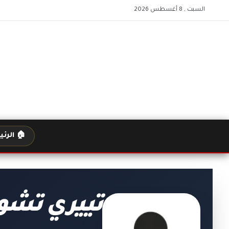
السبت , 8 أغسطس 2026
🏠 الرئ
تييري تشو