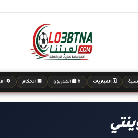
يسية
🗓️ المباريات
👨‍🏫 المدربون
🟨 الحكام
🔄 الا
ينتي