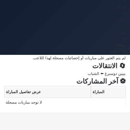
0'
أهداف
0
صناعة
0
فوز
0
بطاقات
🟥 0
🟨 0
لم يتم العثور على مباريات أو إحصائيات مسجلة لهذا اللاعب.
🔄 الانتقالات
بيبين دوسبرغ ⬅️ الشباب
⚽ آخر المشاركات
المباراة
عرض تفاصيل المباراة
لا توجد مباريات مسجلة