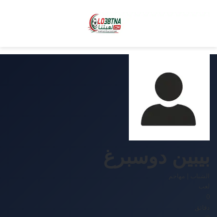
بيبين دوسبرغ
الشباب
|
مهاجم
لعب
0
دقائق