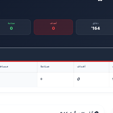
دقائق
أهداف
صناعة
0
0
164'
أهداف
صناعة
مساهم
0
0