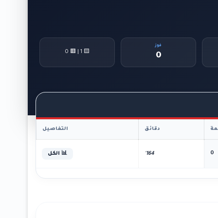
فوز
🟨 1 | 🟥 0
0
ة
دقائق
التفاصيل
0
164'
📊 الكل