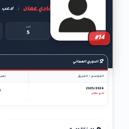
نادي عمان
لاعب
|
لعب
5
#14
🏆 الدوري العماني
الموسم / الفريق
لعب
2025/2024
5
نادي عمان