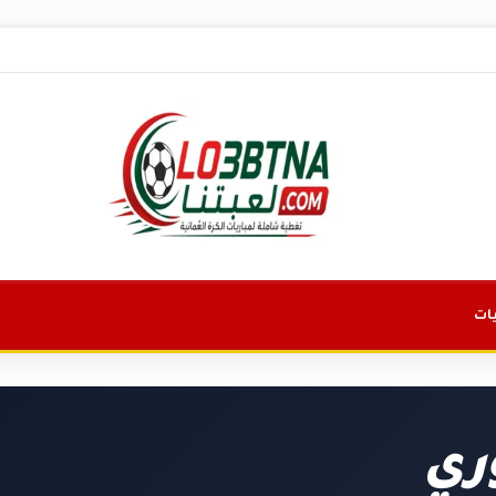
ات
وري