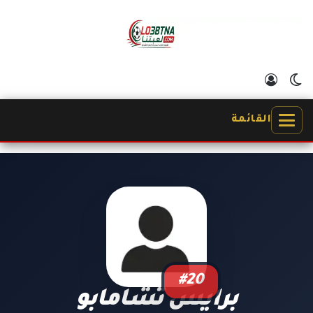
الوضع المظلم
تسجيل الدخول
القائمة
#20
برايس تشامابو