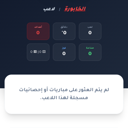
الخابورة
لاعب
|
لعب
دقائق
أهداف
0
0'
0
صناعة
فوز
🟨 0 | 🟥 0
0
0
لم يتم العثور على مباريات أو إحصائيات
مسجلة لهذا اللاعب.