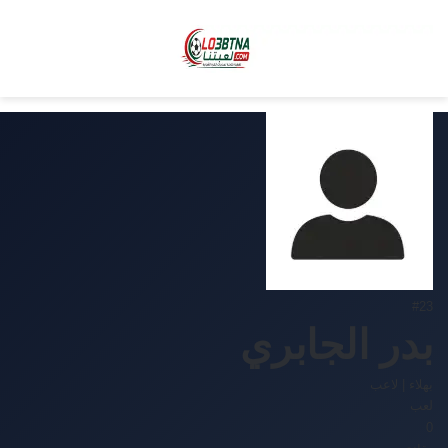
#23
بدر الجابري
بهلاء
|
لاعب
لعب
0