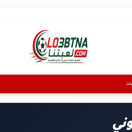
ات
وني