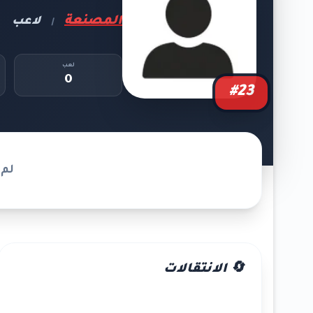
المصنعة
لاعب
|
لعب
0
#23
لم 
🔄 الانتقالات