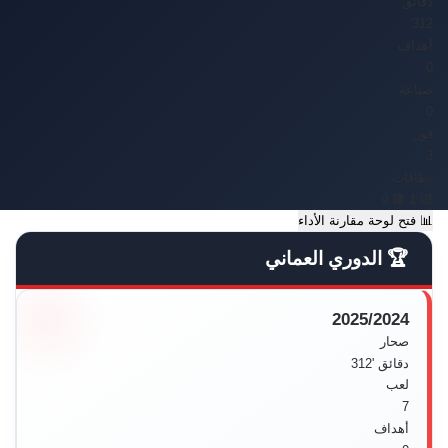
دقائق
312'
أهداف
0
صناعة
0
فوز
3
بطاقات
🟥 0
🟨 1
📊
فتح لوحة مقارنة الأداء
🏆 الدوري العماني
2025/2024
صحار
دقائق
'312
لعب
7
أهداف