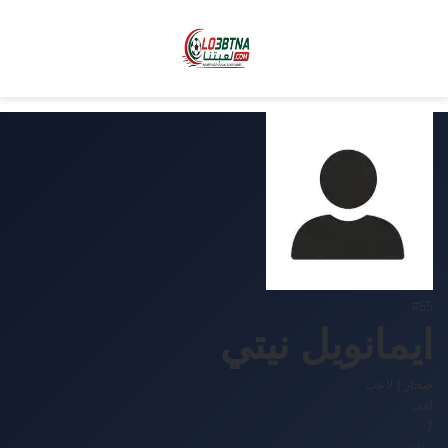
#55
ايمانويل نيتي
صحار
|
لاعب
لعب
7