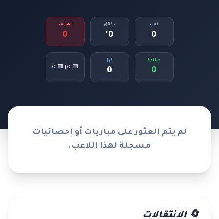
لعب
دقائق
أهداف
0
0'
0
صناعة
فوز
🟨 0 | 🟥 0
0
0
لم يتم العثور على مباريات أو إحصائيات
مسجلة لهذا اللاعب.
🔄 الانتقالات