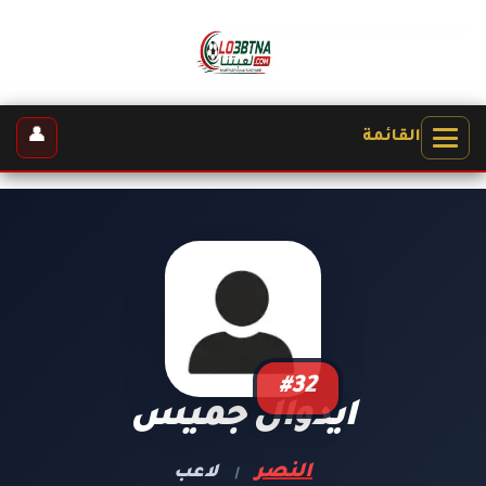
👤
القائمة
#32
ايدوال جميس
النصر
لاعب
|