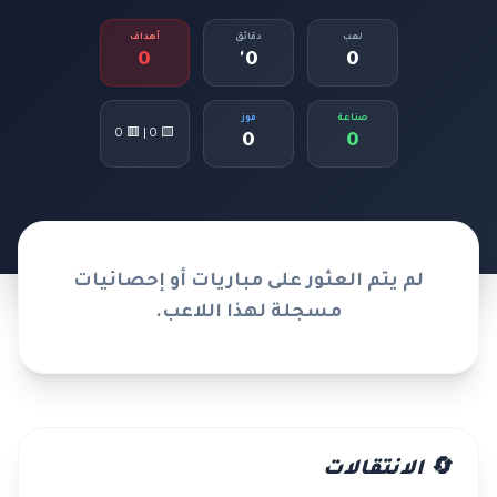
لعب
دقائق
أهداف
0
0'
0
صناعة
فوز
🟨 0 | 🟥 0
0
0
لم يتم العثور على مباريات أو إحصائيات
مسجلة لهذا اللاعب.
🔄 الانتقالات