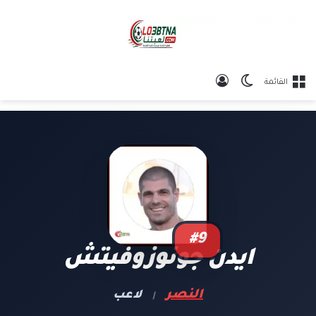
الوضع المظلم
تسجيل الدخول
القائمة
#9
ايدن جونوزوفيتش
النصر
لاعب
|