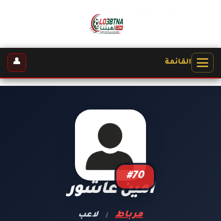
👤
القائمة
#70
امين عاشور
مرباط
لاعب
|