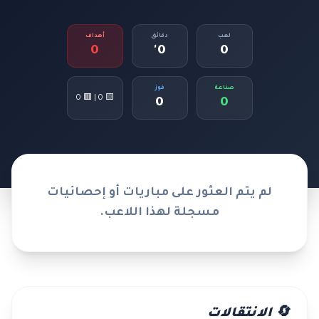
لعب
دقائق
أهداف
0
0'
0
صناعة
فوز
🟨 0 | 🟥 0
0
0
لم يتم العثور على مباريات أو إحصائيات
مسجلة لهذا اللاعب.
🔄 الانتقالات