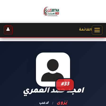
👤
القائمة
#33
امجد حمد العمري
نزوى
لاعب
|