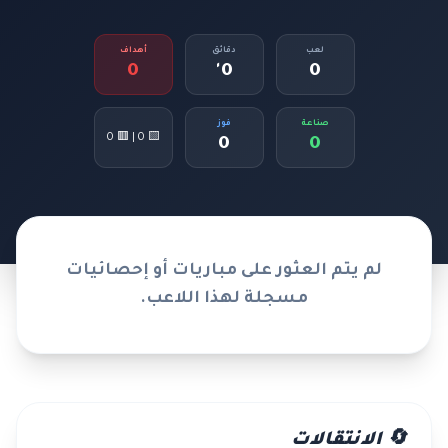
لعب
دقائق
أهداف
0
0'
0
صناعة
فوز
🟨 0 | 🟥 0
0
0
لم يتم العثور على مباريات أو إحصائيات
مسجلة لهذا اللاعب.
🔄 الانتقالات