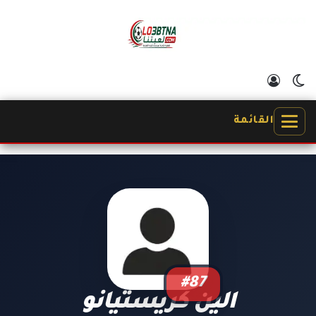
الوضع المظلم
تسجيل الدخول
القائمة
#87
الين كريستيانو