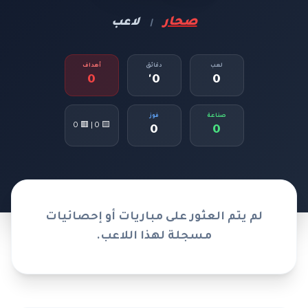
صحار
لاعب
|
لعب
دقائق
أهداف
0
0'
0
صناعة
فوز
🟨 0 | 🟥 0
0
0
لم يتم العثور على مباريات أو إحصائيات
مسجلة لهذا اللاعب.