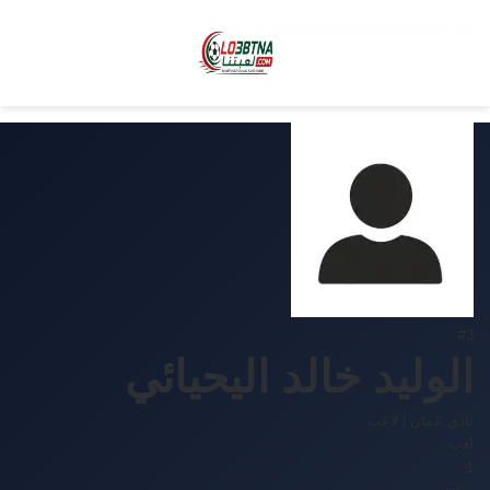
#3
الوليد خالد اليحيائي
نادي عمان
|
لاعب
لعب
1