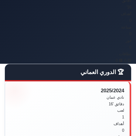
دقائق
16'
أهداف
0
صناعة
0
فوز
0
بطاقات
🟥 0
🟨 0
🏆 الدوري العماني
2025/2024
نادي عمان
دقائق
'16
لعب
1
أهداف
0