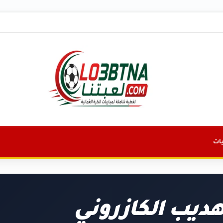
ات
ديب الكازروني