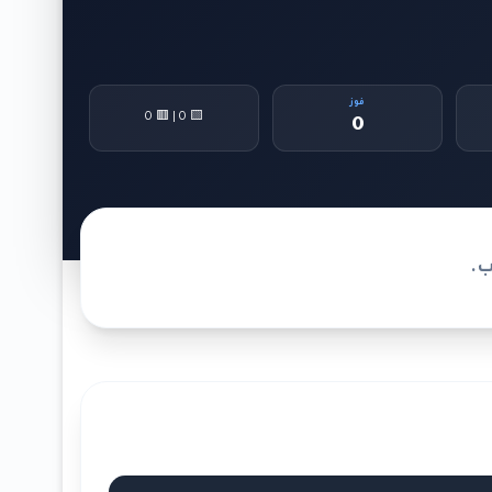
فوز
🟨 0 | 🟥 0
0
ب.