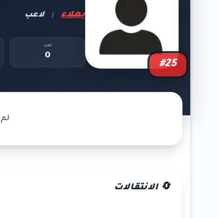
بهلاء
لاعب
|
لعب
0
#25
لم 
🔄 الانتقالات