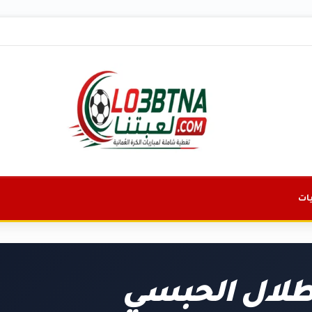
ات
لال الحبسي