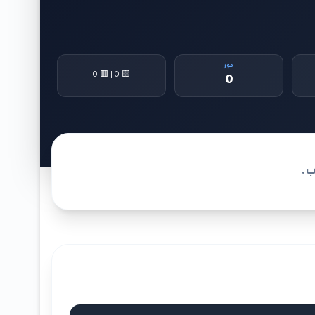
فوز
🟨 0 | 🟥 0
0
ب.