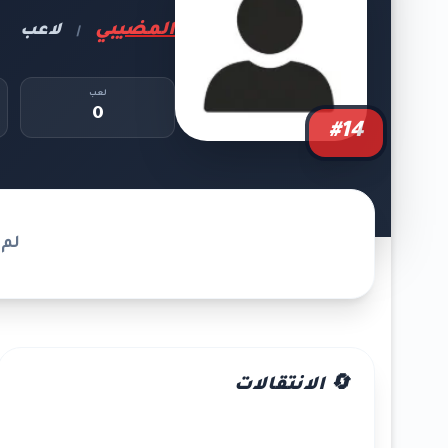
المضيبي
لاعب
|
لعب
0
#14
لم 
🔄 الانتقالات