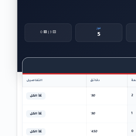
فوز
🟨 3 | 🟥 0
5
ة
دقائق
التفاصيل
2
90'
📊 الكل
1
90'
📊 الكل
0
450'
📊 الكل