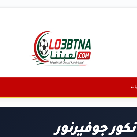
ات
كور جوفيرنور