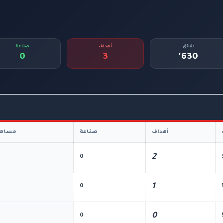
دقائق
أهداف
صناعة
0
3
630'
أهداف
صناعة
مساهم
2
0
1
0
0
0