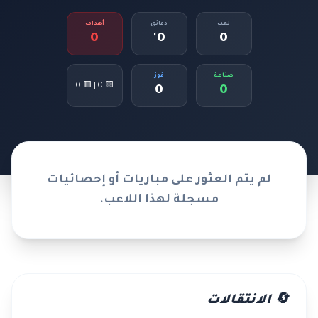
لعب
دقائق
أهداف
0
0'
0
صناعة
فوز
🟨 0 | 🟥 0
0
0
لم يتم العثور على مباريات أو إحصائيات
مسجلة لهذا اللاعب.
🔄 الانتقالات