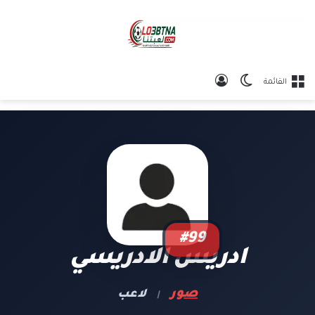
الوضع المظلم
تسجيل الدخول
القائمة
#99
ادريس الادريسي
صور
لاعب
|