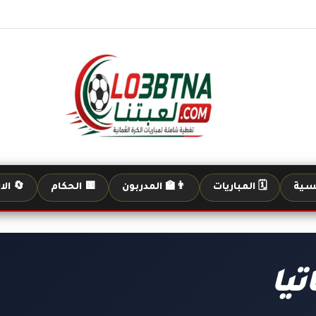
يسية
🗓️ المباريات
👨‍🏫 المدربون
🟨 الحكام
🔄 الا
تيا