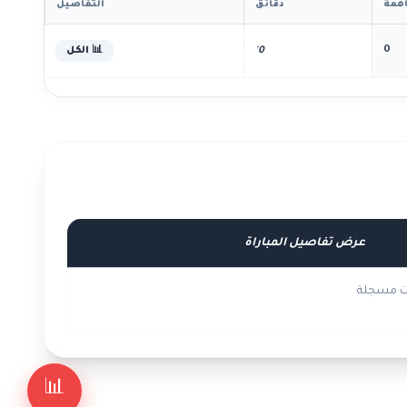
همة
دقائق
التفاصيل
0
0'
📊 الكل
عرض تفاصيل المباراة
ات مسجلة
📊