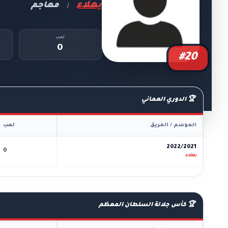
بهلاء
مهاجم
|
لعب
0
#20
🏆 الدوري العماني
الموسم / الفريق
لعب
2022/2021
0
بهلاء
🏆 كأس جلالة السلطان المعظم