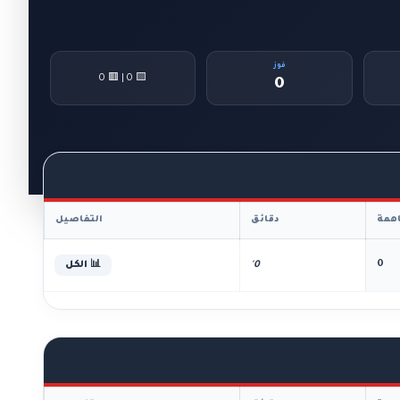
فوز
🟨 0 | 🟥 0
0
همة
دقائق
التفاصيل
0
0'
📊 الكل