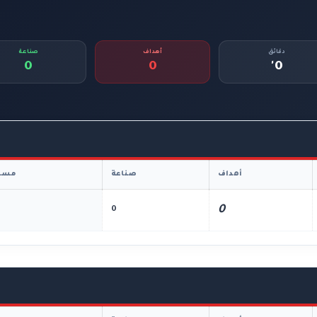
دقائق
أهداف
صناعة
0
0
0'
أهداف
صناعة
مسا
0
0